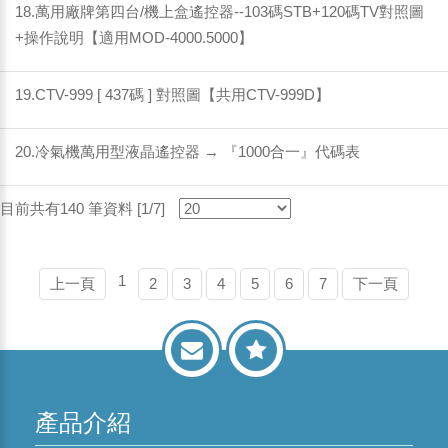
18.萬用廠牌第四台/機上盒遙控器--103碼STB+120碼TV對照圖
+操作說明【適用MOD-4000.5000】
19.CTV-999 [ 437碼 ] 對照圖【共用CTV-999D】
20.冷氣機萬用型液晶遙控器 → 『1000合一』代碼表
目前共有140 筆資料 [1/7]
1
上一頁
2
3
4
5
6
7
下一頁
產品介紹