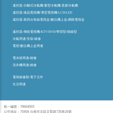
遙控器-分離式冷氣機/窗型冷氣機/直膨冷氣機
遙控器-液晶電視機/薄型電視機/LCD/LED
遙控器-第四台有線電視盒/數位機上盒/網路電視盒
遙控器-傳統電視機/KTV/DVD/學習型/燒錄型
冷氣周邊/安裝/維修
電視/數位機上盒周邊
電冰箱周邊/維修
洗衣機周邊/維修
電視維修類/電子元件
生活周邊
統一編號：78664003
公司地址：70459 台南市北區文賢路735巷26號