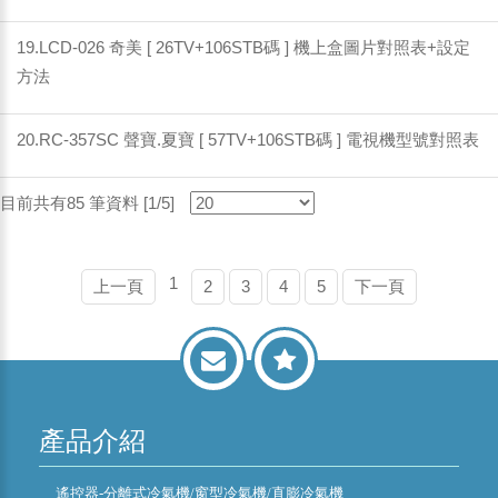
19.LCD-026 奇美 [ 26TV+106STB碼 ] 機上盒圖片對照表+設定
方法
20.RC-357SC 聲寶.夏寶 [ 57TV+106STB碼 ] 電視機型號對照表
目前共有85 筆資料 [1/5]
1
上一頁
2
3
4
5
下一頁
產品介紹
遙控器-分離式冷氣機/窗型冷氣機/直膨冷氣機