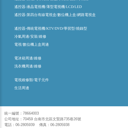
遙控器-液晶電視機/薄型電視機/LCD/LED
遙控器-第四台有線電視盒/數位機上盒/網路電視盒
遙控器-傳統電視機/KTV/DVD/學習型/燒錄型
冷氣周邊/安裝/維修
電視/數位機上盒周邊
電冰箱周邊/維修
洗衣機周邊/維修
電視維修類/電子元件
生活周邊
統一編號：78664003
公司地址：70459 台南市北區文賢路735巷26號
電話：06-2805939 傳真：06-2805938