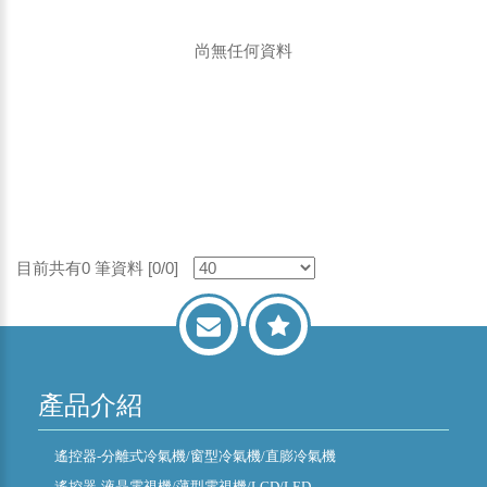
尚無任何資料
目前共有0 筆資料 [0/0]
產品介紹
遙控器-分離式冷氣機/窗型冷氣機/直膨冷氣機
遙控器-液晶電視機/薄型電視機/LCD/LED