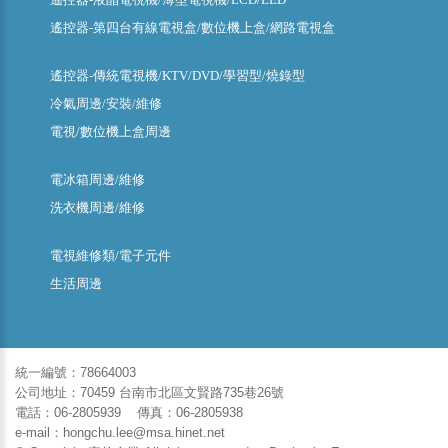
遙控器-第四台有線電視盒/數位機上盒/網路電視盒
遙控器-傳統電視機/KTV/DVD/學習型/燒錄型
冷氣周邊/安裝/維修
電視/數位機上盒周邊
電冰箱周邊/維修
洗衣機周邊/維修
電視維修類/電子元件
生活周邊
統一編號：78664003
公司地址：70459 台南市北區文賢路735巷26號
電話：06-2805939 傳真：06-2805938
e-mail：hongchu.lee@msa.hinet.net