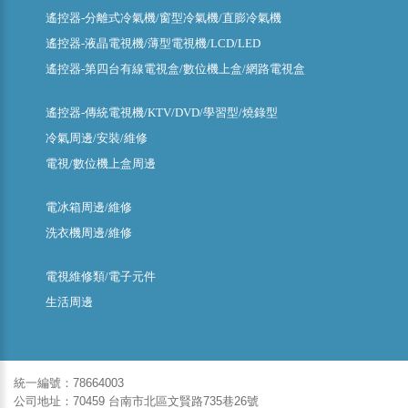
遙控器-分離式冷氣機/窗型冷氣機/直膨冷氣機
遙控器-液晶電視機/薄型電視機/LCD/LED
遙控器-第四台有線電視盒/數位機上盒/網路電視盒
遙控器-傳統電視機/KTV/DVD/學習型/燒錄型
冷氣周邊/安裝/維修
電視/數位機上盒周邊
電冰箱周邊/維修
洗衣機周邊/維修
電視維修類/電子元件
生活周邊
統一編號：78664003
公司地址：70459 台南市北區文賢路735巷26號