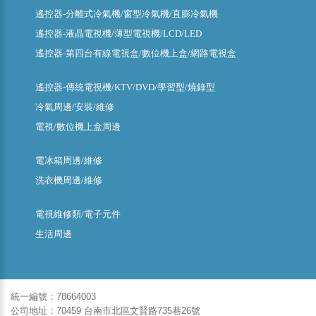
遙控器-分離式冷氣機/窗型冷氣機/直膨冷氣機
遙控器-液晶電視機/薄型電視機/LCD/LED
遙控器-第四台有線電視盒/數位機上盒/網路電視盒
遙控器-傳統電視機/KTV/DVD/學習型/燒錄型
冷氣周邊/安裝/維修
電視/數位機上盒周邊
電冰箱周邊/維修
洗衣機周邊/維修
電視維修類/電子元件
生活周邊
統一編號：78664003
公司地址：70459 台南市北區文賢路735巷26號