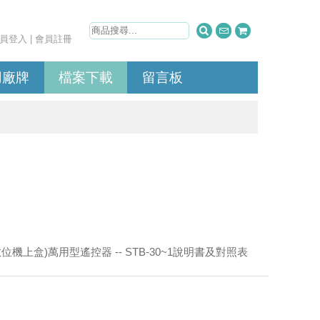
員登入
|
會員註冊
用廠牌
檔案下載
留言板
(數位機上盒)萬用型遙控器 -- STB-30~1說明書及對照表