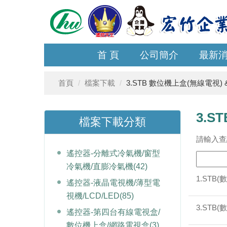
首 頁
公司簡介
最新
首頁
檔案下載
3.STB 數位機上盒(無線電視) 
3.S
檔案下載分類
請輸入查
遙控器-分離式冷氣機/窗型
冷氣機/直膨冷氣機
(42)
1.STB
遙控器-液晶電視機/薄型電
視機/LCD/LED
(85)
3.STB
遙控器-第四台有線電視盒/
數位機上盒/網路電視盒
(3)