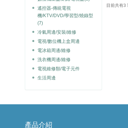
目前共有3 筆
遙控器-傳統電視
機/KTV/DVD/學習型/燒錄型
(7)
冷氣周邊/安裝/維修
電視/數位機上盒周邊
電冰箱周邊/維修
洗衣機周邊/維修
電視維修類/電子元件
生活周邊
產品介紹