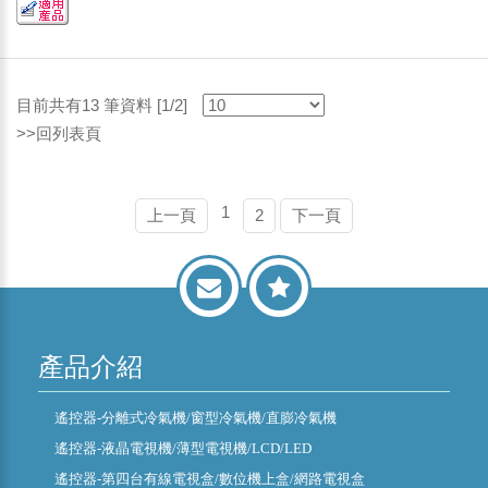
目前共有13 筆資料 [1/2]
>>回列表頁
1
上一頁
2
下一頁
產品介紹
遙控器-分離式冷氣機/窗型冷氣機/直膨冷氣機
遙控器-液晶電視機/薄型電視機/LCD/LED
遙控器-第四台有線電視盒/數位機上盒/網路電視盒