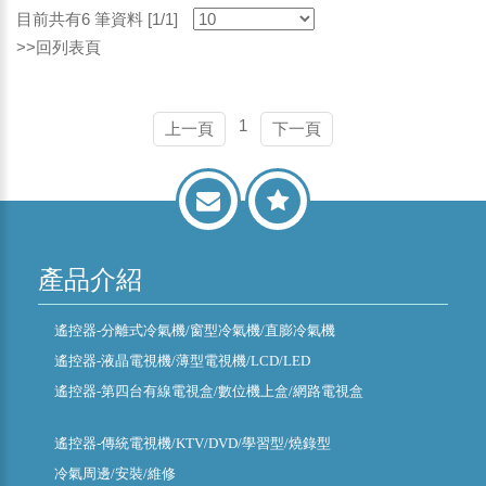
目前共有6 筆資料 [1/1]
>>回列表頁
1
上一頁
下一頁
產品介紹
遙控器-分離式冷氣機/窗型冷氣機/直膨冷氣機
遙控器-液晶電視機/薄型電視機/LCD/LED
遙控器-第四台有線電視盒/數位機上盒/網路電視盒
遙控器-傳統電視機/KTV/DVD/學習型/燒錄型
冷氣周邊/安裝/維修