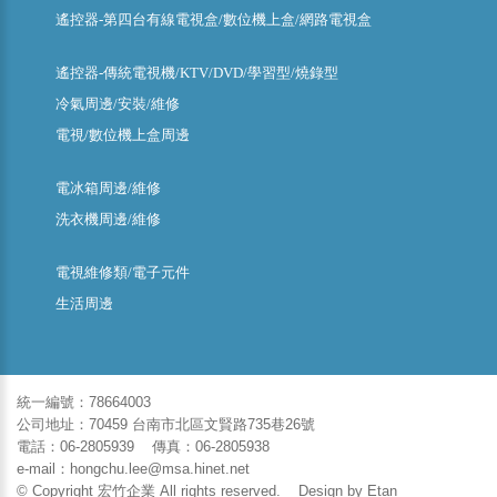
遙控器-第四台有線電視盒/數位機上盒/網路電視盒
遙控器-傳統電視機/KTV/DVD/學習型/燒錄型
冷氣周邊/安裝/維修
電視/數位機上盒周邊
電冰箱周邊/維修
洗衣機周邊/維修
電視維修類/電子元件
生活周邊
統一編號：78664003
公司地址：70459 台南市北區文賢路735巷26號
電話：06-2805939 傳真：06-2805938
e-mail：hongchu.lee@msa.hinet.net
© Copyright 宏竹企業 All rights reserved. Design by
Etan