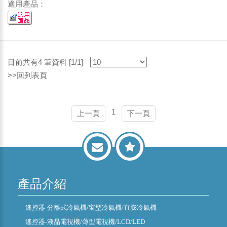
適用產品：
目前共有4 筆資料 [1/1]
>>回列表頁
1
上一頁
下一頁
產品介紹
遙控器-分離式冷氣機/窗型冷氣機/直膨冷氣機
遙控器-液晶電視機/薄型電視機/LCD/LED