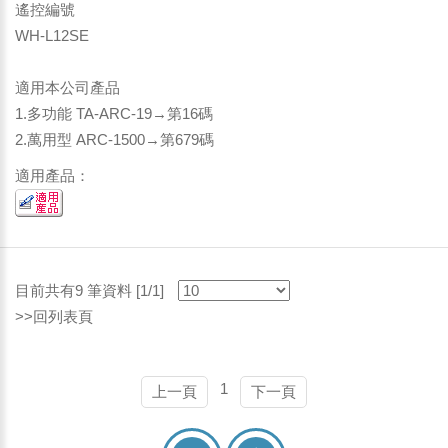
遙控編號
WH-L12SE
適用本公司產品
1.多功能 TA-ARC-19→第16碼
2.萬用型 ARC-1500→第679碼
適用產品：
目前共有9 筆資料 [1/1]
>>回列表頁
1
上一頁
下一頁