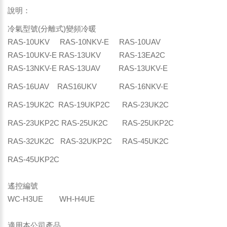
說明：
冷氣型號(分離式)變頻冷暖
RAS-10UKV RAS-10NKV-E RAS-10UAV
RAS-10UKV-E RAS-13UKV RAS-13EA2C
RAS-13NKV-E RAS-13UAV RAS-13UKV-E
RAS-16UAV RAS16UKV RAS-16NKV-E
RAS-19UK2C RAS-19UKP2C RAS-23UK2C
RAS-23UKP2C RAS-25UK2C RAS-25UKP2C
RAS-32UK2C RAS-32UKP2C RAS-45UK2C
RAS-45UKP2C
遙控編號
WC-H3UE WH-H4UE
適用本公司產品