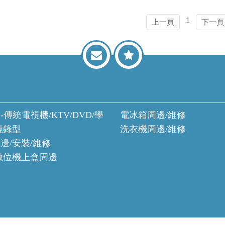
1
上一頁
下一頁
-傳統電視機/KTV/DVD/學
電冰箱周邊/維修
燒錄型
洗衣機周邊/維修
邊/安裝/維修
數位機上盒周邊