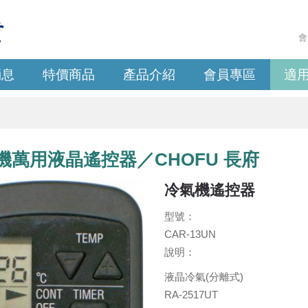
會
消息
特價商品
產品介紹
會員專區
適
機萬用液晶遙控器／CHOFU 長府
冷氣機遙控器
型號：
CAR-13UN
說明：
液晶冷氣(分離式)
RA-2517UT