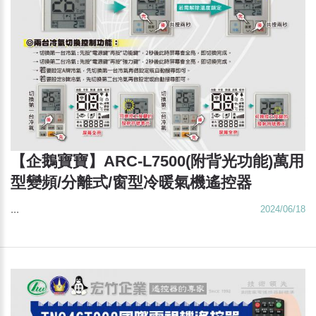
【企鵝寶寶】ARC-L7500(附背光功能)萬用
型變頻/分離式/窗型冷暖氣機遙控器
...
2024/06/18