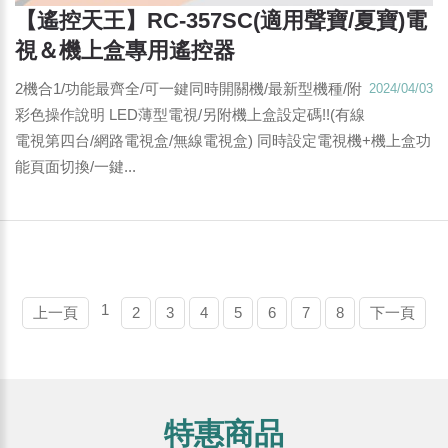
【遙控天王】RC-357SC(適用聲寶/夏寶)電
視＆機上盒專用遙控器
2機合1/功能最齊全/可一鍵同時開關機/最新型機種/附
2024/04/03
彩色操作說明 LED薄型電視/另附機上盒設定碼!!(有線
電視第四台/網路電視盒/無線電視盒) 同時設定電視機+機上盒功
能頁面切換/一鍵...
1
上一頁
2
3
4
5
6
7
8
下一頁
特惠商品