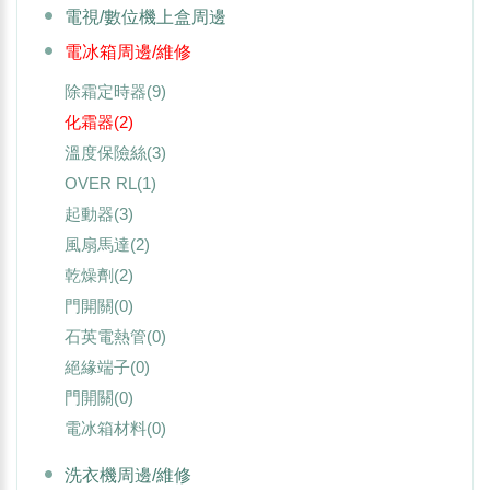
電視/數位機上盒周邊
電冰箱周邊/維修
除霜定時器
(9)
化霜器
(2)
溫度保險絲
(3)
OVER RL
(1)
起動器
(3)
風扇馬達
(2)
乾燥劑
(2)
門開關
(0)
石英電熱管
(0)
絕緣端子
(0)
門開關
(0)
電冰箱材料
(0)
洗衣機周邊/維修