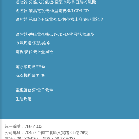
遙控器-分離式冷氣機/窗型冷氣機/直膨冷氣機
遙控器-液晶電視機/薄型電視機/LCD/LED
遙控器-第四台有線電視盒/數位機上盒/網路電視盒
遙控器-傳統電視機/KTV/DVD/學習型/燒錄型
冷氣周邊/安裝/維修
電視/數位機上盒周邊
電冰箱周邊/維修
洗衣機周邊/維修
電視維修類/電子元件
生活周邊
統一編號：78664003
公司地址：70459 台南市北區文賢路735巷26號
電話：06-2805939 傳真：06-2805938