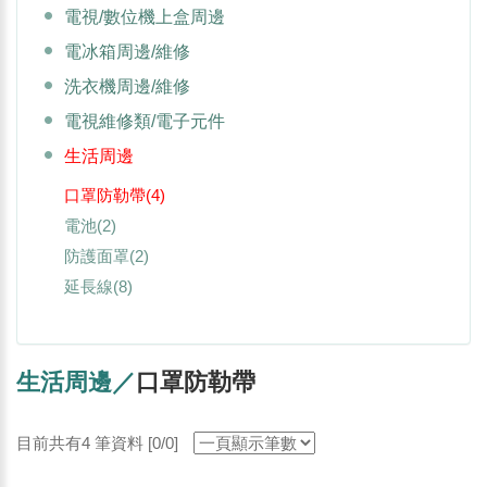
電視/數位機上盒周邊
電冰箱周邊/維修
洗衣機周邊/維修
電視維修類/電子元件
生活周邊
口罩防勒帶
(4)
電池
(2)
防護面罩
(2)
延長線
(8)
生活周邊／
口罩防勒帶
目前共有4 筆資料 [0/0]