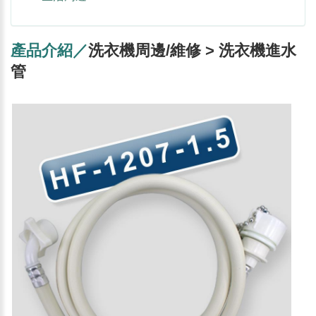
產品介紹／
洗衣機周邊/維修 > 洗衣機進水
管