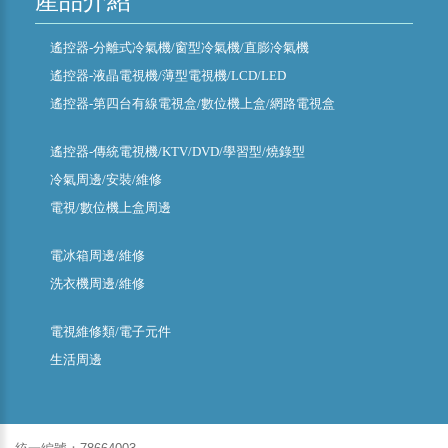
產品介紹
遙控器-分離式冷氣機/窗型冷氣機/直膨冷氣機
遙控器-液晶電視機/薄型電視機/LCD/LED
遙控器-第四台有線電視盒/數位機上盒/網路電視盒
遙控器-傳統電視機/KTV/DVD/學習型/燒錄型
冷氣周邊/安裝/維修
電視/數位機上盒周邊
電冰箱周邊/維修
洗衣機周邊/維修
電視維修類/電子元件
生活周邊