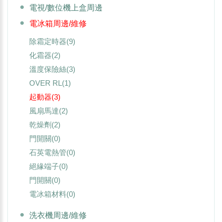
電視/數位機上盒周邊
電冰箱周邊/維修
除霜定時器
(9)
化霜器
(2)
溫度保險絲
(3)
OVER RL
(1)
起動器
(3)
風扇馬達
(2)
乾燥劑
(2)
門開關
(0)
石英電熱管
(0)
絕緣端子
(0)
門開關
(0)
電冰箱材料
(0)
洗衣機周邊/維修