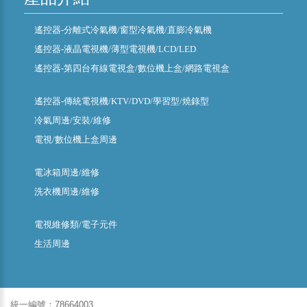
遙控器-分離式冷氣機/窗型冷氣機/直膨冷氣機
遙控器-液晶電視機/薄型電視機/LCD/LED
遙控器-第四台有線電視盒/數位機上盒/網路電視盒
遙控器-傳統電視機/KTV/DVD/學習型/燒錄型
冷氣周邊/安裝/維修
電視/數位機上盒周邊
電冰箱周邊/維修
洗衣機周邊/維修
電視維修類/電子元件
生活周邊
統一編號：78664003