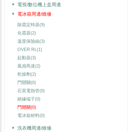
電視/數位機上盒周邊
電冰箱周邊/維修
除霜定時器
(9)
化霜器
(2)
溫度保險絲
(3)
OVER RL
(1)
起動器
(3)
風扇馬達
(2)
乾燥劑
(2)
門開關
(0)
石英電熱管
(0)
絕緣端子
(0)
門開關
(0)
電冰箱材料
(0)
洗衣機周邊/維修