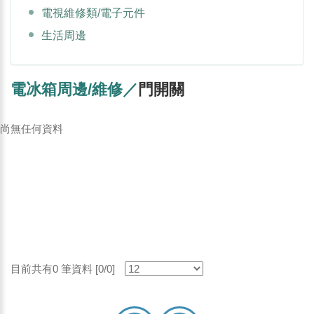
電視維修類/電子元件
生活周邊
電冰箱周邊/維修／
門開關
尚無任何資料
目前共有0 筆資料 [0/0]