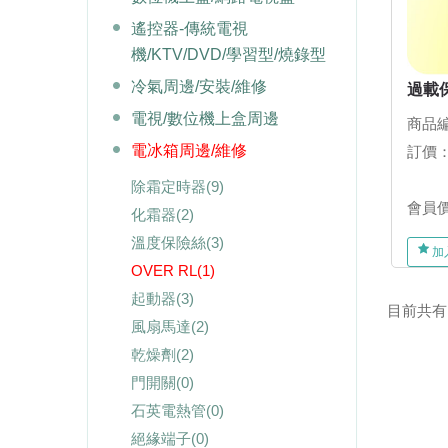
遙控器-傳統電視
機/KTV/DVD/學習型/燒錄型
冷氣周邊/安裝/維修
過載保
電視/數位機上盒周邊
商品編
電冰箱周邊/維修
訂價
除霜定時器
(9)
會員
化霜器
(2)
溫度保險絲
(3)
加
OVER RL
(1)
起動器
(3)
目前共有1 
風扇馬達
(2)
乾燥劑
(2)
門開關
(0)
石英電熱管
(0)
絕緣端子
(0)