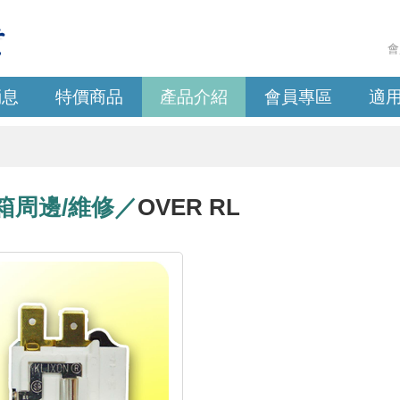
會
消息
特價商品
產品介紹
會員專區
適
箱周邊/維修／
OVER RL