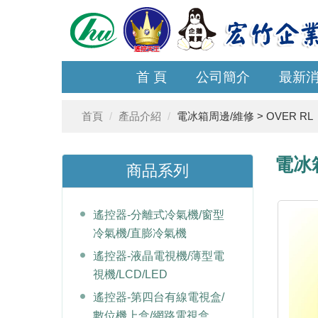
首 頁
公司簡介
最新
首頁
產品介紹
電冰箱周邊/維修 > OVER RL
電冰
商品系列
遙控器-分離式冷氣機/窗型
冷氣機/直膨冷氣機
遙控器-液晶電視機/薄型電
視機/LCD/LED
遙控器-第四台有線電視盒/
數位機上盒/網路電視盒