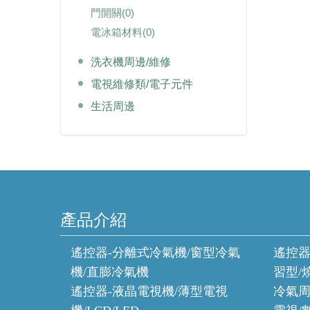
門開關
(0)
電冰箱材料
(0)
洗衣機周邊/維修
電視維修類/電子元件
生活周邊
產品介紹
遙控器-分離式冷氣機/窗型冷氣
遙控器
機/直膨冷氣機
習型/
遙控器-液晶電視機/薄型電視
冷氣周