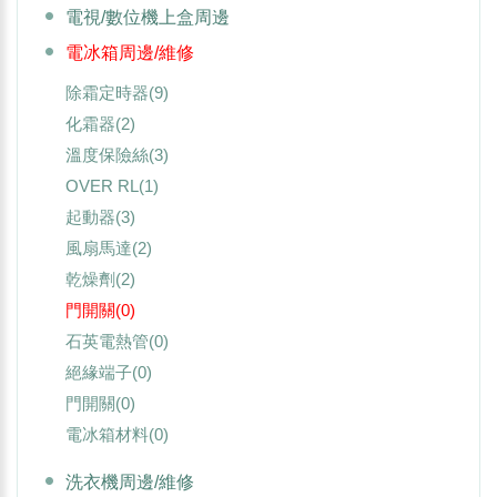
電視/數位機上盒周邊
電冰箱周邊/維修
除霜定時器
(9)
化霜器
(2)
溫度保險絲
(3)
OVER RL
(1)
起動器
(3)
風扇馬達
(2)
乾燥劑
(2)
門開關
(0)
石英電熱管
(0)
絕緣端子
(0)
門開關
(0)
電冰箱材料
(0)
洗衣機周邊/維修