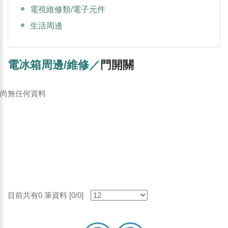
電視維修類/電子元件
生活周邊
電冰箱周邊/維修／
門開關
尚無任何資料
目前共有0 筆資料 [0/0]