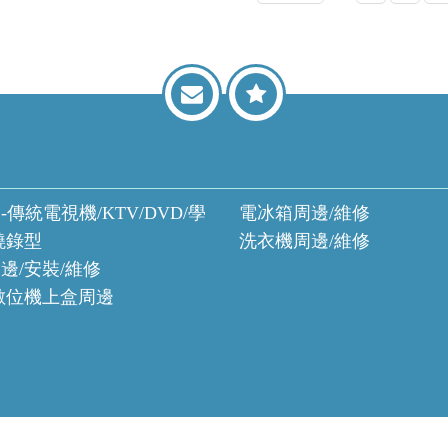
-傳統電視機/KTV/DVD/學
電冰箱周邊/維修
燒錄型
洗衣機周邊/維修
邊/安裝/維修
數位機上盒周邊