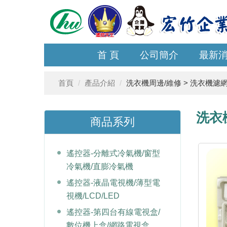
首 頁
公司簡介
最新
首頁
產品介紹
洗衣機周邊/維修 > 洗衣機濾
洗衣
商品系列
遙控器-分離式冷氣機/窗型
冷氣機/直膨冷氣機
遙控器-液晶電視機/薄型電
視機/LCD/LED
遙控器-第四台有線電視盒/
數位機上盒/網路電視盒