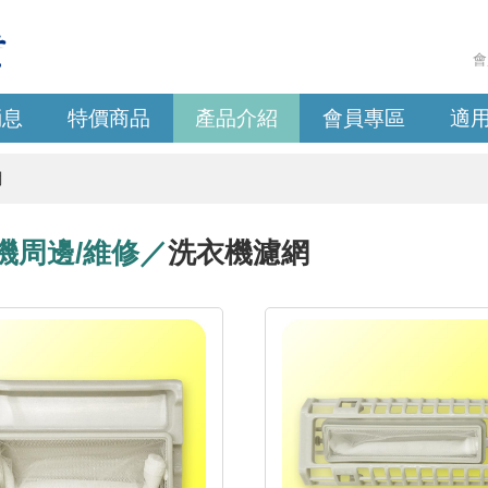
會
消息
特價商品
產品介紹
會員專區
適
網
機周邊/維修／
洗衣機濾網