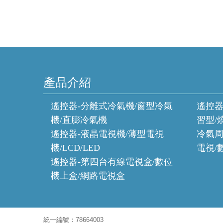
產品介紹
遙控器-分離式冷氣機/窗型冷氣
遙控器
機/直膨冷氣機
習型/
遙控器-液晶電視機/薄型電視
冷氣周
機/LCD/LED
電視/
遙控器-第四台有線電視盒/數位
機上盒/網路電視盒
統一編號：78664003