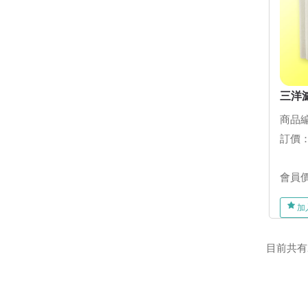
三洋濾
商品編
訂價
會員
加
目前共有28