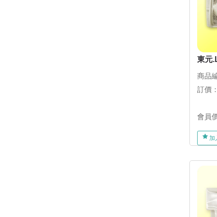
東元.
商品編
訂價
會員
加