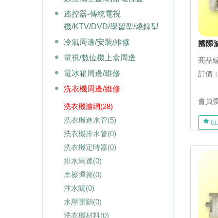
遙控器-傳統電視
機/KTV/DVD/學習型/燒錄型
冷氣周邊/安裝/維修
國際濾
電視/數位機上盒周邊
商品編
電冰箱周邊/維修
訂價
洗衣機周邊/維修
會員
洗衣機濾網
(28)
洗衣機進水管
(5)
加
洗衣機排水管
(0)
洗衣機定時器
(0)
排水馬達
(0)
摩擦彈簧
(0)
注水閥
(0)
水壓開關
(0)
洗衣機材料
(0)