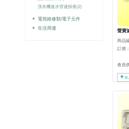
洗衣機進水管速拆座
(2)
電視維修類/電子元件
生活周邊
聲寶濾
商品編
訂價
會員
加