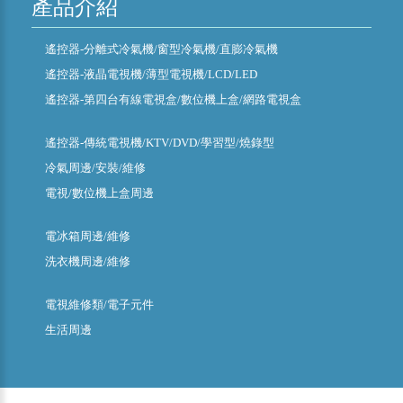
產品介紹
遙控器-分離式冷氣機/窗型冷氣機/直膨冷氣機
遙控器-液晶電視機/薄型電視機/LCD/LED
遙控器-第四台有線電視盒/數位機上盒/網路電視盒
遙控器-傳統電視機/KTV/DVD/學習型/燒錄型
冷氣周邊/安裝/維修
電視/數位機上盒周邊
電冰箱周邊/維修
洗衣機周邊/維修
電視維修類/電子元件
生活周邊