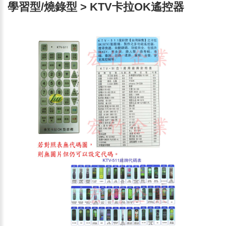
學習型/燒錄型 > KTV卡拉OK遙控器