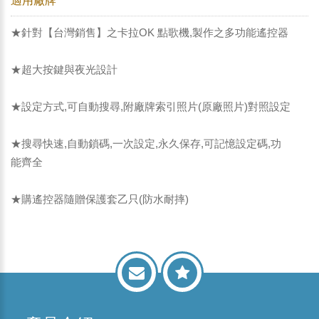
適用廠牌
★針對【台灣銷售】之卡拉OK 點歌機,製作之多功能遙控器
★超大按鍵與夜光設計
★設定方式,可自動搜尋,附廠牌索引照片(原廠照片)對照設定
★搜尋快速,自動鎖碼,一次設定,永久保存,可記憶設定碼,功
能齊全
★購遙控器隨贈保護套乙只(防水耐摔)