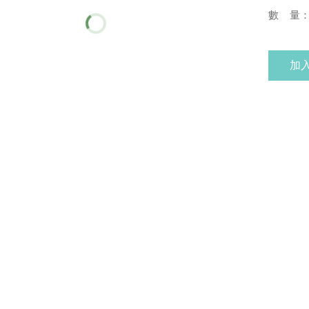
數 量
加