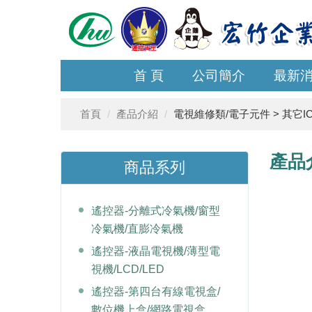
首 頁
公司簡介
最新
首頁
產品介紹
電視維修類/電子元件 > 其它I
產品
商品系列
遙控器-分離式冷氣機/窗型
冷氣機/直膨冷氣機
遙控器-液晶電視機/薄型電
視機/LCD/LED
遙控器-第四台有線電視盒/
數位機上盒/網路電視盒