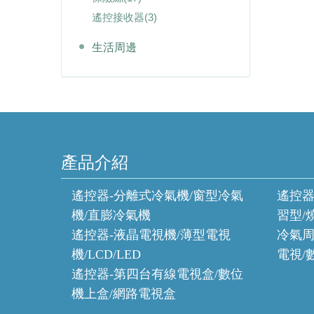
遙控接收器
(3)
生活周邊
產品介紹
遙控器-分離式冷氣機/窗型冷氣
遙控器
機/直膨冷氣機
習型/
遙控器-液晶電視機/薄型電視
冷氣周
機/LCD/LED
電視/
遙控器-第四台有線電視盒/數位
機上盒/網路電視盒