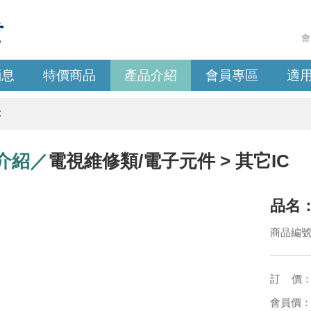
會
消息
特價商品
產品介紹
會員專區
適
C
介紹／
電視維修類/電子元件 > 其它IC
品名：
商品編號：
訂 價
會員價