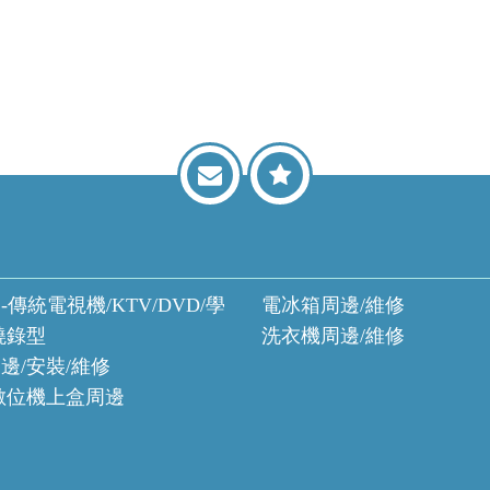
-傳統電視機/KTV/DVD/學
電冰箱周邊/維修
燒錄型
洗衣機周邊/維修
邊/安裝/維修
數位機上盒周邊