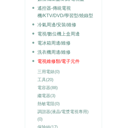
遙控器-傳統電視
機/KTV/DVD/學習型/燒錄型
冷氣周邊/安裝/維修
電視/數位機上盒周邊
電冰箱周邊/維修
洗衣機周邊/維修
電視維修類/電子元件
三用電錶
(0)
工具
(20)
電容器
(88)
繼電器
(3)
熱敏電阻
(0)
調諧器(液晶/電漿電視專用)
(0)
保險絲
(17)