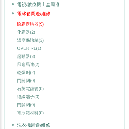
電視/數位機上盒周邊
電冰箱周邊/維修
除霜定時器
(9)
化霜器
(2)
溫度保險絲
(3)
OVER RL
(1)
起動器
(3)
風扇馬達
(2)
乾燥劑
(2)
門開關
(0)
石英電熱管
(0)
絕緣端子
(0)
門開關
(0)
電冰箱材料
(0)
洗衣機周邊/維修