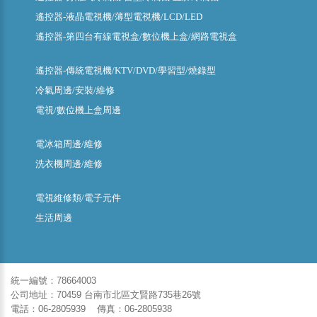
遙控器-液晶電視機/薄型電視機/LCD/LED
遙控器-第四台有線電視盒/數位機上盒/網路電視盒
遙控器-傳統電視機/KTV/DVD/學習型/燒錄型
冷氣周邊/安裝/維修
電視/數位機上盒周邊
電冰箱周邊/維修
洗衣機周邊/維修
電視維修類/電子元件
生活周邊
統一編號：78664003
公司地址：70459 台南市北區文賢路735巷26號
電話：06-2805939 傳真：06-2805938