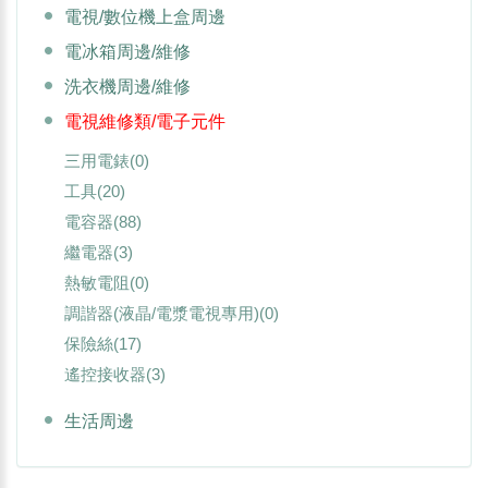
電視/數位機上盒周邊
電冰箱周邊/維修
洗衣機周邊/維修
電視維修類/電子元件
三用電錶
(0)
工具
(20)
電容器
(88)
繼電器
(3)
熱敏電阻
(0)
調諧器(液晶/電漿電視專用)
(0)
保險絲
(17)
遙控接收器
(3)
生活周邊