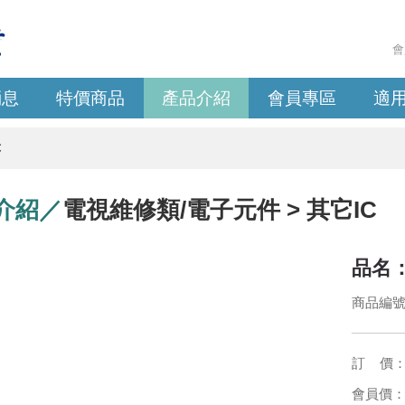
會
消息
特價商品
產品介紹
會員專區
適
C
介紹／
電視維修類/電子元件 > 其它IC
品名：
商品編號：
訂 價
會員價