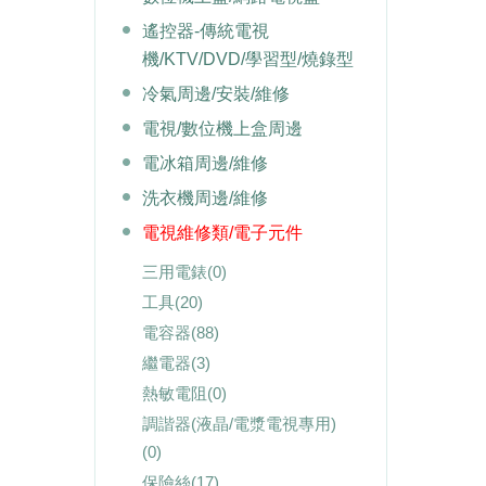
遙控器-傳統電視
機/KTV/DVD/學習型/燒錄型
冷氣周邊/安裝/維修
電視/數位機上盒周邊
電冰箱周邊/維修
洗衣機周邊/維修
電視維修類/電子元件
三用電錶
(0)
工具
(20)
電容器
(88)
繼電器
(3)
熱敏電阻
(0)
調諧器(液晶/電漿電視專用)
(0)
保險絲
(17)