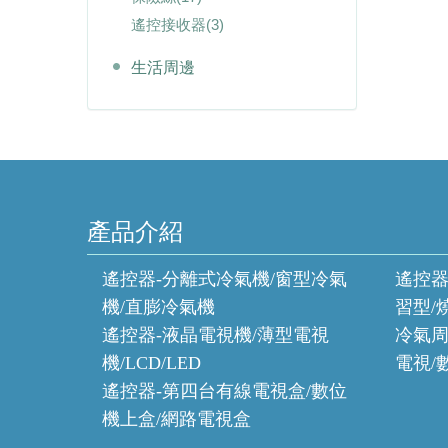
遙控接收器
(3)
生活周邊
產品介紹
遙控器-分離式冷氣機/窗型冷氣
遙控器
機/直膨冷氣機
習型/
遙控器-液晶電視機/薄型電視
冷氣周
機/LCD/LED
電視/
遙控器-第四台有線電視盒/數位
機上盒/網路電視盒