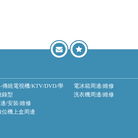
-傳統電視機/KTV/DVD/學
電冰箱周邊/維修
燒錄型
洗衣機周邊/維修
邊/安裝/維修
數位機上盒周邊