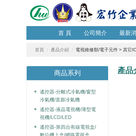
首 頁
公司簡介
最新
首頁
產品介紹
電視維修類/電子元件 > 其它I
產品
商品系列
遙控器-分離式冷氣機/窗型
冷氣機/直膨冷氣機
遙控器-液晶電視機/薄型電
視機/LCD/LED
遙控器-第四台有線電視盒/
數位機上盒/網路電視盒