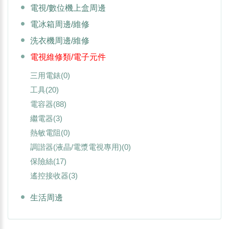
電視/數位機上盒周邊
電冰箱周邊/維修
洗衣機周邊/維修
電視維修類/電子元件
三用電錶
(0)
工具
(20)
電容器
(88)
繼電器
(3)
熱敏電阻
(0)
調諧器(液晶/電漿電視專用)
(0)
保險絲
(17)
遙控接收器
(3)
生活周邊