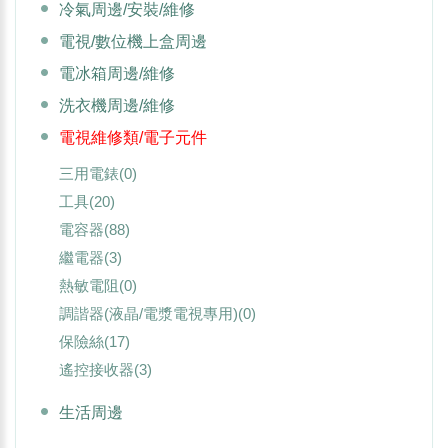
冷氣周邊/安裝/維修
電視/數位機上盒周邊
電冰箱周邊/維修
洗衣機周邊/維修
電視維修類/電子元件
三用電錶
(0)
工具
(20)
電容器
(88)
繼電器
(3)
熱敏電阻
(0)
調諧器(液晶/電漿電視專用)
(0)
保險絲
(17)
遙控接收器
(3)
生活周邊