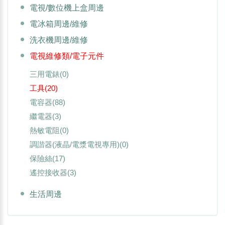
電視/數位機上盒周邊
電冰箱周邊/維修
洗衣機周邊/維修
電視維修類/電子元件
三用電錶
(0)
工具
(20)
電容器
(88)
繼電器
(3)
熱敏電阻
(0)
調諧器(液晶/電漿電視專用)
(0)
保險絲
(17)
遙控接收器
(3)
生活周邊