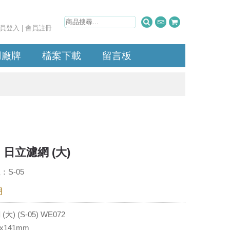
員登入
|
會員註冊
用廠牌
檔案下載
留言板
日立濾網 (大)
S-05
明
大) (S-05) WE072
0x141mm