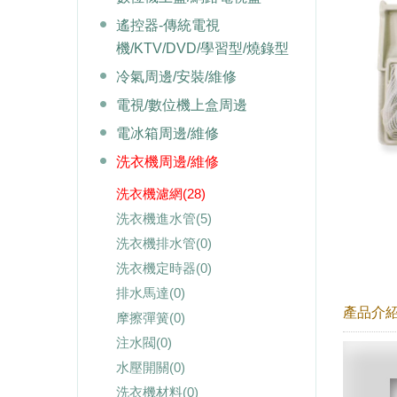
遙控器-傳統電視
機/KTV/DVD/學習型/燒錄型
冷氣周邊/安裝/維修
電視/數位機上盒周邊
電冰箱周邊/維修
洗衣機周邊/維修
洗衣機濾網
(28)
洗衣機進水管
(5)
洗衣機排水管
(0)
洗衣機定時器
(0)
排水馬達
(0)
產品介
摩擦彈簧
(0)
注水閥
(0)
水壓開關
(0)
洗衣機材料
(0)