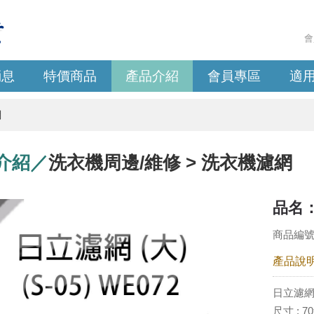
會
消息
特價商品
產品介紹
會員專區
適
網
介紹／
洗衣機周邊/維修 > 洗衣機濾網
品名：
商品編號：
產品說
日立濾網 (
尺寸 : 7