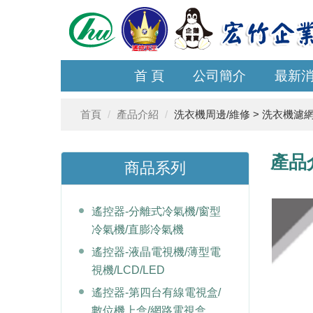
首 頁
公司簡介
最新
首頁
產品介紹
洗衣機周邊/維修 > 洗衣機濾
產品
商品系列
遙控器-分離式冷氣機/窗型
冷氣機/直膨冷氣機
遙控器-液晶電視機/薄型電
視機/LCD/LED
遙控器-第四台有線電視盒/
數位機上盒/網路電視盒