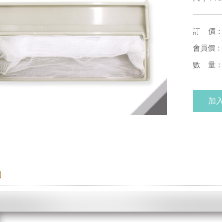
訂 價
會員價
數 量
加
紹