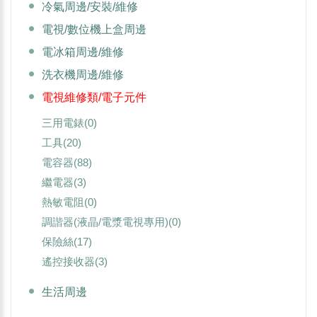
冷氣周邊/安裝/維修
電視/數位機上盒周邊
電冰箱周邊/維修
洗衣機周邊/維修
電視維修類/電子元件
三用電錶
(0)
工具
(20)
電容器
(88)
繼電器
(3)
熱敏電阻
(0)
調諧器(液晶/電漿電視專用)
(0)
保險絲
(17)
遙控接收器
(3)
生活周邊