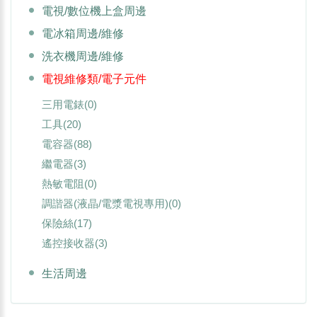
電視/數位機上盒周邊
電冰箱周邊/維修
洗衣機周邊/維修
電視維修類/電子元件
三用電錶
(0)
工具
(20)
電容器
(88)
繼電器
(3)
熱敏電阻
(0)
調諧器(液晶/電漿電視專用)
(0)
保險絲
(17)
遙控接收器
(3)
生活周邊