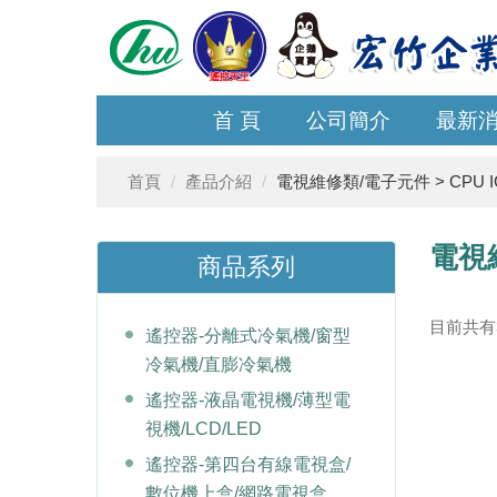
首 頁
公司簡介
最新
首頁
產品介紹
電視維修類/電子元件 > CPU I
電視
商品系列
目前共有39
遙控器-分離式冷氣機/窗型
冷氣機/直膨冷氣機
遙控器-液晶電視機/薄型電
視機/LCD/LED
遙控器-第四台有線電視盒/
數位機上盒/網路電視盒