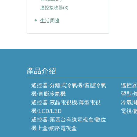
遙控接收器
(3)
生活周邊
產品介紹
遙控器-分離式冷氣機/窗型冷氣
遙控器
機/直膨冷氣機
習型/
遙控器-液晶電視機/薄型電視
冷氣周
機/LCD/LED
電視/
遙控器-第四台有線電視盒/數位
機上盒/網路電視盒