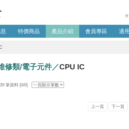
會
消息
特價商品
產品介紹
會員專區
適
C
維修類/電子元件／
CPU IC
 筆資料 [0/0]
上一頁
下一頁