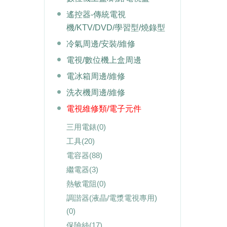
遙控器-傳統電視
機/KTV/DVD/學習型/燒錄型
冷氣周邊/安裝/維修
電視/數位機上盒周邊
電冰箱周邊/維修
洗衣機周邊/維修
電視維修類/電子元件
三用電錶
(0)
工具
(20)
電容器
(88)
繼電器
(3)
熱敏電阻
(0)
調諧器(液晶/電漿電視專用)
(0)
保險絲
(17)