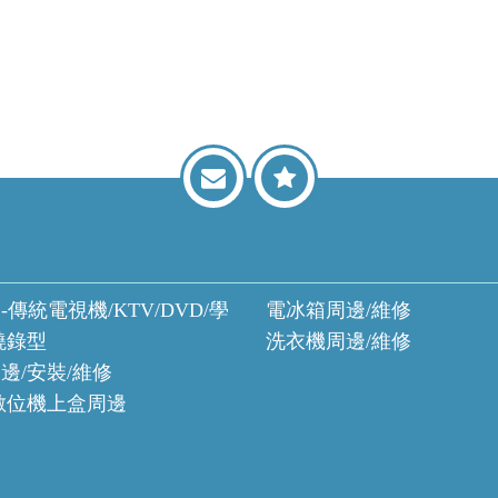
-傳統電視機/KTV/DVD/學
電冰箱周邊/維修
燒錄型
洗衣機周邊/維修
邊/安裝/維修
數位機上盒周邊