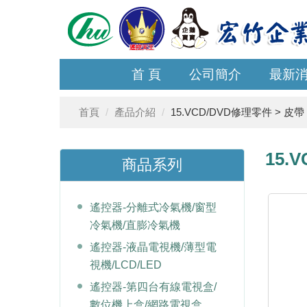
首 頁
公司簡介
最新
首頁
產品介紹
15.VCD/DVD修理零件 > 皮帶
15.
商品系列
遙控器-分離式冷氣機/窗型
冷氣機/直膨冷氣機
遙控器-液晶電視機/薄型電
視機/LCD/LED
遙控器-第四台有線電視盒/
數位機上盒/網路電視盒