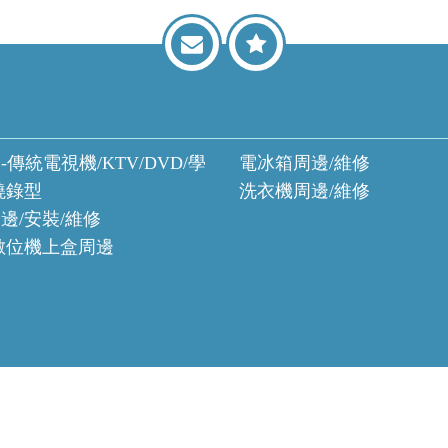
-傳統電視機/KTV/DVD/學
電冰箱周邊/維修
燒錄型
洗衣機周邊/維修
邊/安裝/維修
數位機上盒周邊