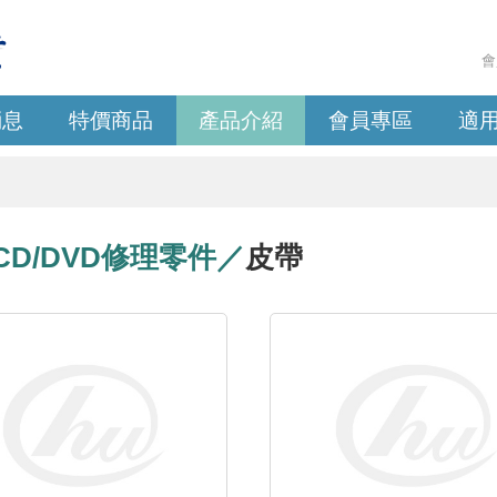
會
消息
特價商品
產品介紹
會員專區
適
VCD/DVD修理零件／
皮帶