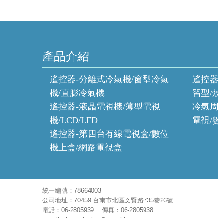
產品介紹
遙控器-分離式冷氣機/窗型冷氣
遙控器
機/直膨冷氣機
習型/
遙控器-液晶電視機/薄型電視
冷氣周
機/LCD/LED
電視/
遙控器-第四台有線電視盒/數位
機上盒/網路電視盒
統一編號：78664003
公司地址：70459 台南市北區文賢路735巷26號
電話：06-2805939 傳真：06-2805938