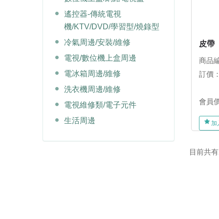
遙控器-傳統電視
機/KTV/DVD/學習型/燒錄型
冷氣周邊/安裝/維修
皮帶
電視/數位機上盒周邊
商品編
電冰箱周邊/維修
訂價
洗衣機周邊/維修
會員
電視維修類/電子元件
生活周邊
加
目前共有2 