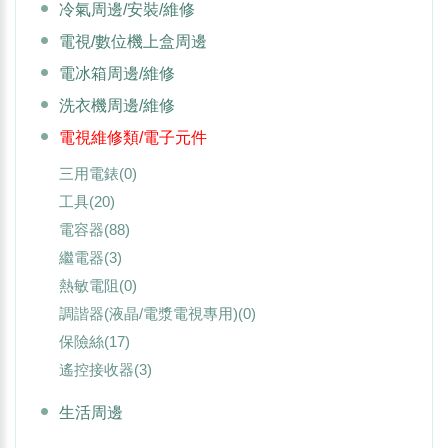
冷氣周邊/安裝/維修
電視/數位機上盒周邊
電冰箱周邊/維修
洗衣機周邊/維修
電視維修類/電子元件
三用電錶
(0)
工具
(20)
電容器
(88)
繼電器
(3)
熱敏電阻
(0)
調諧器(液晶/電漿電視專用)
(0)
保險絲
(17)
遙控接收器
(3)
生活周邊