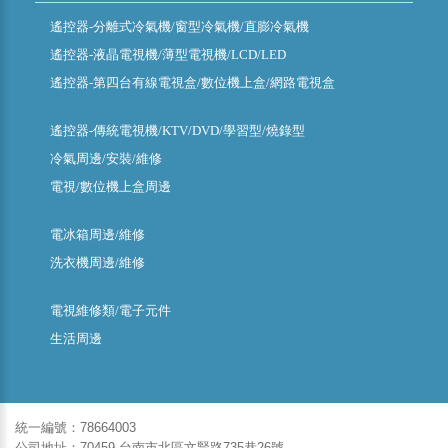
遙控器-分離式冷氣機/窗型冷氣機/直膨冷氣機
遙控器-液晶電視機/薄型電視機/LCD/LED
遙控器-第四台有線電視盒/數位機上盒/網路電視盒
遙控器-傳統電視機/KTV/DVD/學習型/燒錄型
冷氣周邊/安裝/維修
電視/數位機上盒周邊
電冰箱周邊/維修
洗衣機周邊/維修
電視維修類/電子元件
生活周邊
統一編號：78664003
公司地址：70459 台南市北區文賢路735巷26號