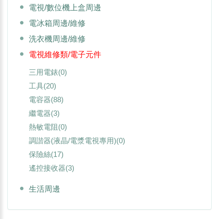
電視/數位機上盒周邊
電冰箱周邊/維修
洗衣機周邊/維修
電視維修類/電子元件
三用電錶
(0)
工具
(20)
電容器
(88)
繼電器
(3)
熱敏電阻
(0)
調諧器(液晶/電漿電視專用)
(0)
保險絲
(17)
遙控接收器
(3)
生活周邊