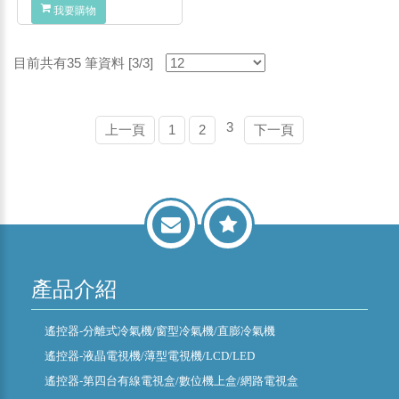
我要購物
目前共有35 筆資料 [3/3]
3
上一頁
1
2
下一頁
產品介紹
遙控器-分離式冷氣機/窗型冷氣機/直膨冷氣機
遙控器-液晶電視機/薄型電視機/LCD/LED
遙控器-第四台有線電視盒/數位機上盒/網路電視盒