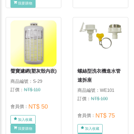
我要購物
聲寶濾網(塑灰殼內崁)
螺絲型洗衣機進水管
速拆座
商品編號：S-29
訂價：
NT$ 110
商品編號：WE101
訂價：
NT$ 100
NT$ 50
會員價：
NT$ 75
會員價：
加入收藏
我要購物
加入收藏