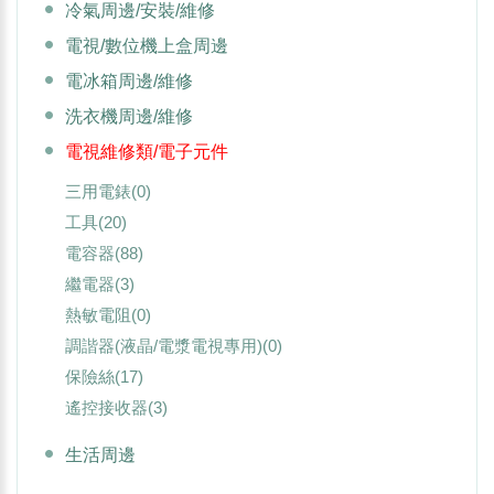
冷氣周邊/安裝/維修
電視/數位機上盒周邊
電冰箱周邊/維修
洗衣機周邊/維修
電視維修類/電子元件
三用電錶
(0)
工具
(20)
電容器
(88)
繼電器
(3)
熱敏電阻
(0)
調諧器(液晶/電漿電視專用)
(0)
保險絲
(17)
遙控接收器
(3)
生活周邊