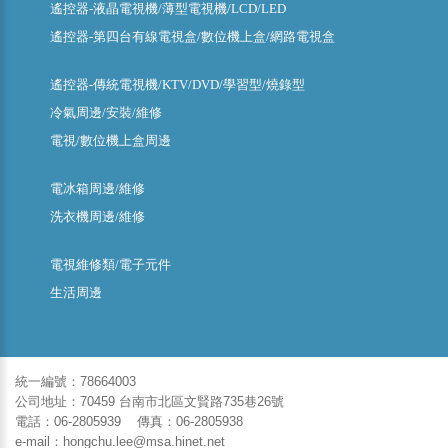
遙控器-液晶電視機/薄型電視機/LCD/LED
遙控器-第四台有線電視盒/數位機上盒/網路電視盒
遙控器-傳統電視機/KTV/DVD/學習型/燒錄型
冷氣周邊/安裝/維修
電視/數位機上盒周邊
電冰箱周邊/維修
洗衣機周邊/維修
電視維修類/電子元件
生活周邊
統一編號：78664003
公司地址：70459 台南市北區文賢路735巷26號
電話：06-2805939 傳真：06-2805938
e-mail：hongchu.lee@msa.hinet.net