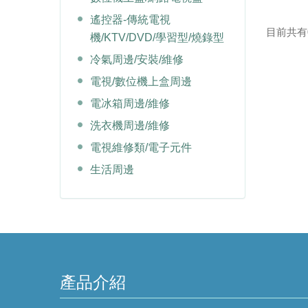
遙控器-傳統電視
目前共有0 
機/KTV/DVD/學習型/燒錄型
冷氣周邊/安裝/維修
電視/數位機上盒周邊
電冰箱周邊/維修
洗衣機周邊/維修
電視維修類/電子元件
生活周邊
產品介紹