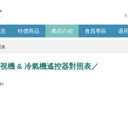
會
消息
特價商品
產品介紹
會員專區
適
照表
.電視機 & 冷氣機遙控器對照表／
料