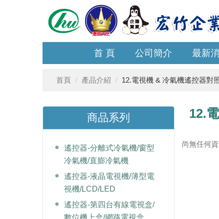
首 頁
公司簡介
最新
首頁
產品介紹
12.電視機 & 冷氣機遙控器對
12
商品系列
尚無任何資
遙控器-分離式冷氣機/窗型
冷氣機/直膨冷氣機
遙控器-液晶電視機/薄型電
視機/LCD/LED
遙控器-第四台有線電視盒/
數位機上盒/網路電視盒