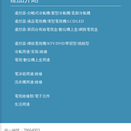
遙控器-分離式冷氣機/窗型冷氣機/直膨冷氣機
遙控器-液晶電視機/薄型電視機/LCD/LED
遙控器-第四台有線電視盒/數位機上盒/網路電視盒
遙控器-傳統電視機/KTV/DVD/學習型/燒錄型
冷氣周邊/安裝/維修
電視/數位機上盒周邊
電冰箱周邊/維修
洗衣機周邊/維修
電視維修類/電子元件
生活周邊
統一編號：78664003