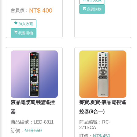
加入收藏
NT$ 400
我要購物
會員價：
加入收藏
我要購物
液晶電漿萬用型遙控
聲寶.夏寶-液晶電視遙
器
控器(9合一)
商品編號：LED-8811
商品編號：RC-
271SCA
訂價：
NT$ 550
訂價：
NT$ 450