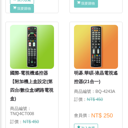
我要購物
我要購物
國際-電視機遙控器
明碁.華碩-液晶電視遙
【附加機上盒設定(第
控器(21合一)
四台/數位盒/網路電視
商品編號：BQ-4243A
盒)
訂價：
NT$ 450
商品編號：
TNQ4CT008
NT$ 250
會員價：
訂價：
NT$ 450