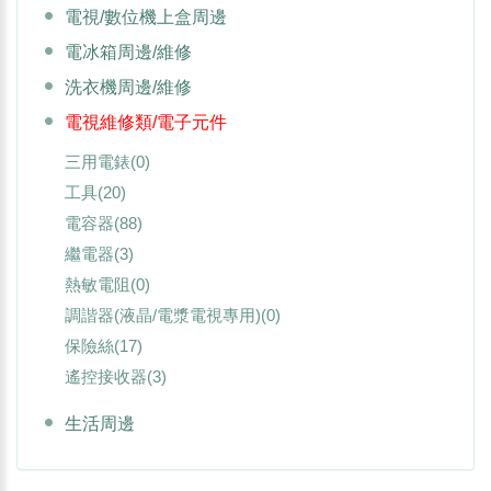
電視/數位機上盒周邊
電冰箱周邊/維修
洗衣機周邊/維修
電視維修類/電子元件
三用電錶
(0)
工具
(20)
電容器
(88)
繼電器
(3)
熱敏電阻
(0)
調諧器(液晶/電漿電視專用)
(0)
保險絲
(17)
遙控接收器
(3)
生活周邊