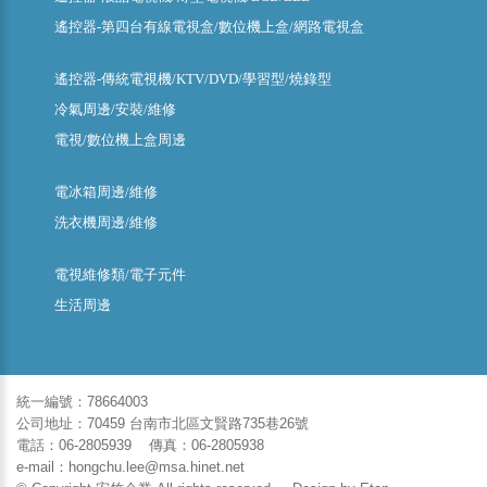
遙控器-第四台有線電視盒/數位機上盒/網路電視盒
遙控器-傳統電視機/KTV/DVD/學習型/燒錄型
冷氣周邊/安裝/維修
電視/數位機上盒周邊
電冰箱周邊/維修
洗衣機周邊/維修
電視維修類/電子元件
生活周邊
統一編號：78664003
公司地址：70459 台南市北區文賢路735巷26號
電話：06-2805939 傳真：06-2805938
e-mail：hongchu.lee@msa.hinet.net