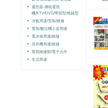
遙控器-傳統電視
機/KTV/DVD/學習型/燒錄型
冷氣周邊/安裝/維修
電視/數位機上盒周邊
電冰箱周邊/維修
洗衣機周邊/維修
電視維修類/電子元件
生活周邊