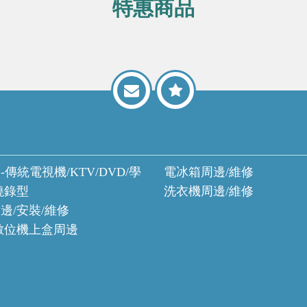
特惠商品
-傳統電視機/KTV/DVD/學
電冰箱周邊/維修
燒錄型
洗衣機周邊/維修
邊/安裝/維修
數位機上盒周邊