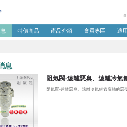
會
消息
特價商品
產品介紹
會員專區
適
消息
阻氣閥-遠離惡臭、遠離冷氣
阻氣閥-遠離惡臭、遠離冷氣銅管腐蝕的惡夢 消