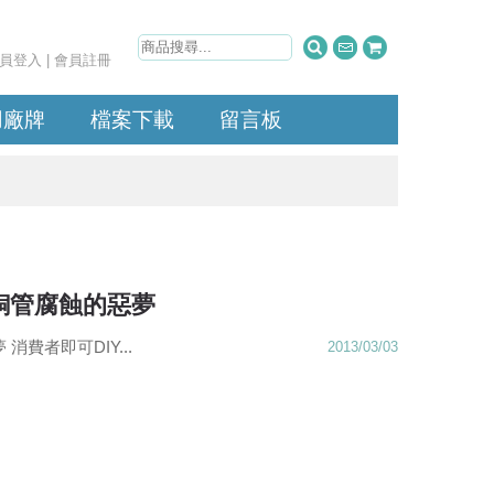
員登入
|
會員註冊
用廠牌
檔案下載
留言板
銅管腐蝕的惡夢
費者即可DIY...
2013/03/03