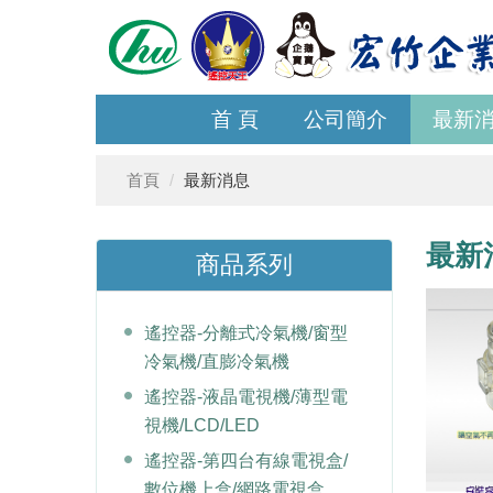
首 頁
公司簡介
最新
首頁
最新消息
最新
商品系列
遙控器-分離式冷氣機/窗型
冷氣機/直膨冷氣機
遙控器-液晶電視機/薄型電
視機/LCD/LED
遙控器-第四台有線電視盒/
數位機上盒/網路電視盒