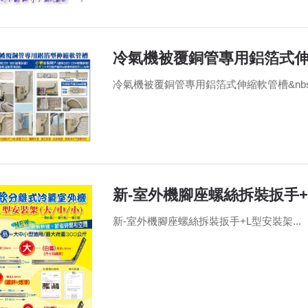
冷氣機被覆銅管專用鋁箔式
冷氣機被覆銅管專用鋁箔式伸縮軟管槽&nbsp;
新-室外機腳座螺絲拆裝扳手+
新-室外機腳座螺絲拆裝扳手+L型安裝架...