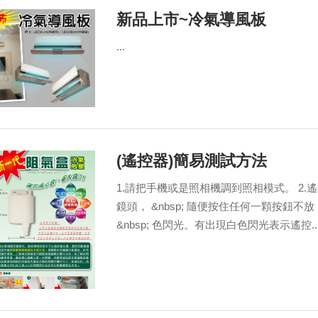
新品上市~冷氣導風板
...
(遙控器)簡易測試方法
1.請把手機或是照相機調到照相模式。 2.
鏡頭， &nbsp; 隨便按住任何一顆按鈕
&nbsp; 色閃光。有出現白色閃光表示遙控..