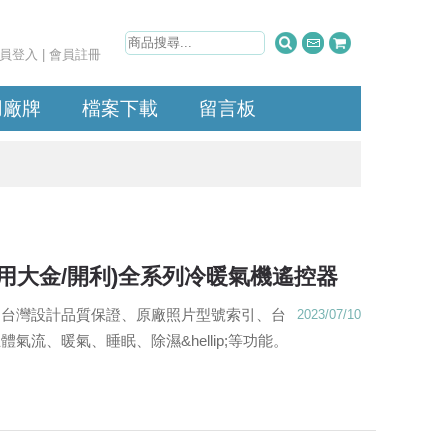
員登入
|
會員註冊
用廠牌
檔案下載
留言板
(適用大金/開利)全系列冷暖氣機遙控器
、台灣設計品質保證、原廠照片型號索引、台
2023/07/10
氣流、暖氣、睡眠、除濕&hellip;等功能。