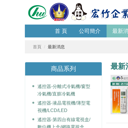
首 頁
公司簡介
最新
首頁
最新消息
最新
商品系列
遙控器-分離式冷氣機/窗型
冷氣機/直膨冷氣機
遙控器-液晶電視機/薄型電
視機/LCD/LED
遙控器-第四台有線電視盒/
數位機上盒/網路電視盒