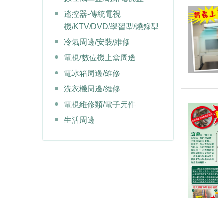
遙控器-傳統電視
機/KTV/DVD/學習型/燒錄型
冷氣周邊/安裝/維修
電視/數位機上盒周邊
電冰箱周邊/維修
洗衣機周邊/維修
電視維修類/電子元件
生活周邊