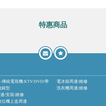
特惠商品
-傳統電視機/KTV/DVD/學
電冰箱周邊/維修
燒錄型
洗衣機周邊/維修
邊/安裝/維修
數位機上盒周邊