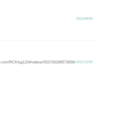
2022/06/04
m/RCKing1234/videos/553726268573658/
2021/10/30