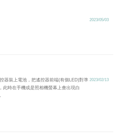
2023/05/03
遙控器裝上電池，把遙控器前端(有個LED)對準
2023/02/13
不放，此時在手機或是照相機螢幕上會出現白
.