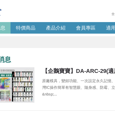
會
消息
特價商品
產品介紹
會員專區
適
消息
【企鵝寶寶】DA-ARC-29
原廠模具，變頻功能、一次設定永久記憶
灣IC操作簡單有智慧眼、隨身感、防霉、立體
&nbsp;...