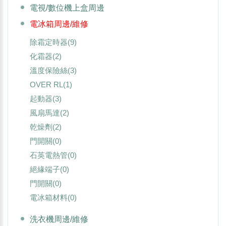
電視/數位機上盒周邊
電冰箱周邊/維修
除霜定時器
(9)
化霜器
(2)
溫度保險絲
(3)
OVER RL
(1)
起動器
(3)
風扇馬達
(2)
乾燥劑
(2)
門開關
(0)
石英電熱管
(0)
絕緣端子
(0)
門開關
(0)
電冰箱材料
(0)
洗衣機周邊/維修