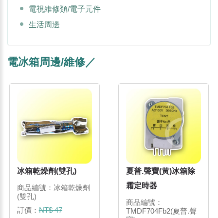
電視維修類/電子元件
生活周邊
電冰箱周邊/維修／
冰箱乾燥劑(雙孔)
夏普.聲寶(黃)冰箱除
霜定時器
商品編號：冰箱乾燥劑
(雙孔)
商品編號：
訂價：
NT$ 47
TMDF704Fb2(夏普.聲