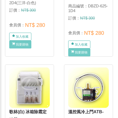
2D4(三洋-白色)
商品編號：DBZD-625-
訂價：
NT$ 300
1D4
訂價：
NT$ 300
NT$ 280
會員價：
NT$ 280
會員價：
加入收藏
我要購物
加入收藏
我要購物
歌林(白) 冰箱除霜定
溫控風冷上門ATB-