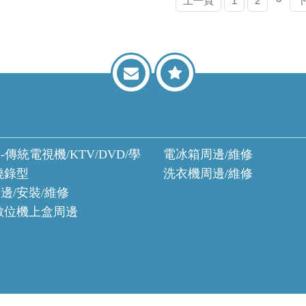
上一頁
1
2
-傳統電視機/KTV/DVD/學
電冰箱周邊/維修
燒錄型
洗衣機周邊/維修
邊/安裝/維修
數位機上盒周邊