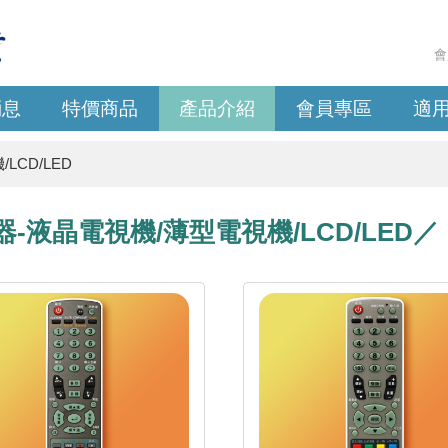
會
消息
特價商品
產品介紹
會員專區
適
LCD/LED
器-液晶電視機/薄型電視機/LCD/LED／