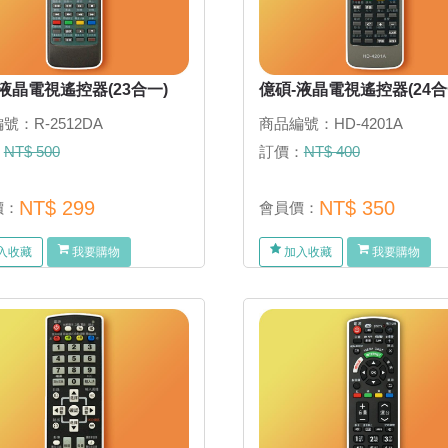
液晶電視遙控器(23合一)
億碩-液晶電視遙控器(24合
號：R-2512DA
商品編號：HD-4201A
：
NT$ 500
訂價：
NT$ 400
NT$ 299
NT$ 350
價：
會員價：
入收藏
我要購物
加入收藏
我要購物