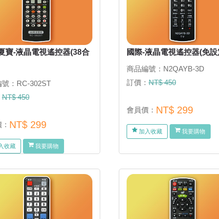
夏寶-液晶電視遙控器(38合
國際-液晶電視遙控器(免設
商品編號：N2QAYB-3D
訂價：
NT$ 450
號：RC-302ST
：
NT$ 450
NT$ 299
會員價：
NT$ 299
價：
加入收藏
我要購物
入收藏
我要購物