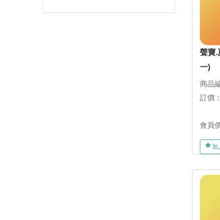
聲寶.
一)
商品編
訂價
會員
加