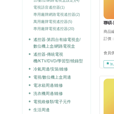
台/數位/網路電視盒設定)
(4)
電視語音遙控器
(1)
專用廠牌網路電視遙控器
(2)
萬用廠牌電視遙控器
(5)
聯碩-
專用廠牌電視遙控器
(20)
商品編
訂價
遙控器-第四台有線電視盒/
數位機上盒/網路電視盒
會員
遙控器-傳統電視
機/KTV/DVD/學習型/燒錄型
加
冷氣周邊/安裝/維修
電視/數位機上盒周邊
電冰箱周邊/維修
洗衣機周邊/維修
電視維修類/電子元件
生活周邊