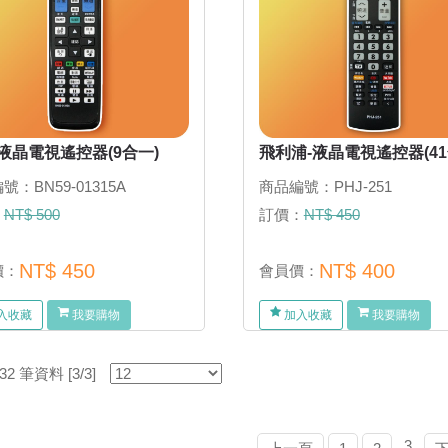
液晶電視遙控器(9合一)
飛利浦-液晶電視遙控器(41
號：BN59-01315A
商品編號：PHJ-251
：
NT$ 500
訂價：
NT$ 450
NT$ 450
NT$ 400
價：
會員價：
入收藏
我要購物
加入收藏
我要購物
 筆資料 [3/3]
3