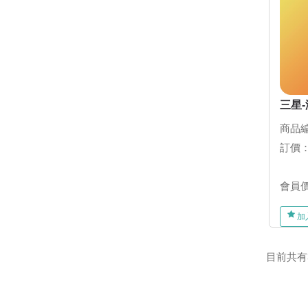
三星-
商品編
訂價
會員
加
目前共有32