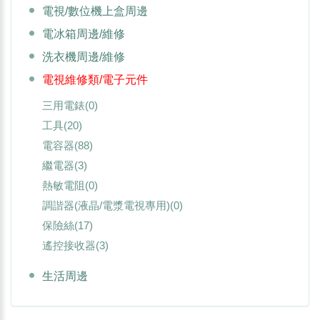
電視/數位機上盒周邊
電冰箱周邊/維修
洗衣機周邊/維修
電視維修類/電子元件
三用電錶
(0)
工具
(20)
電容器
(88)
繼電器
(3)
熱敏電阻
(0)
調諧器(液晶/電漿電視專用)
(0)
保險絲
(17)
遙控接收器
(3)
生活周邊