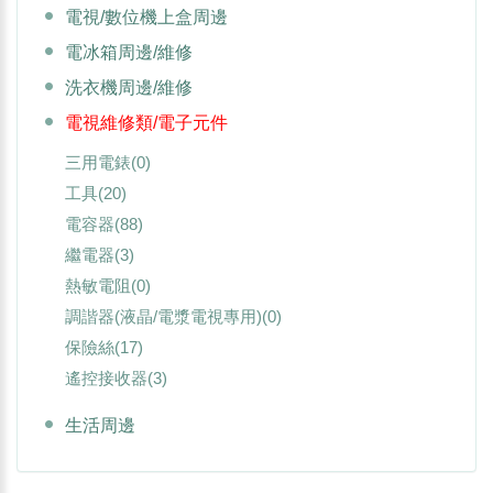
電視/數位機上盒周邊
電冰箱周邊/維修
洗衣機周邊/維修
電視維修類/電子元件
三用電錶
(0)
工具
(20)
電容器
(88)
繼電器
(3)
熱敏電阻
(0)
調諧器(液晶/電漿電視專用)
(0)
保險絲
(17)
遙控接收器
(3)
生活周邊