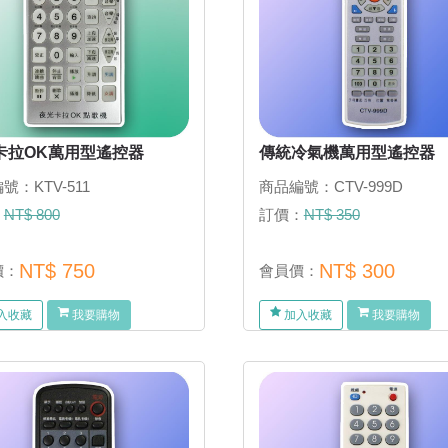
V卡拉OK萬用型遙控器
傳統冷氣機萬用型遙控器
號：KTV-511
商品編號：CTV-999D
：
NT$ 800
訂價：
NT$ 350
NT$ 750
NT$ 300
價：
會員價：
入收藏
我要購物
加入收藏
我要購物