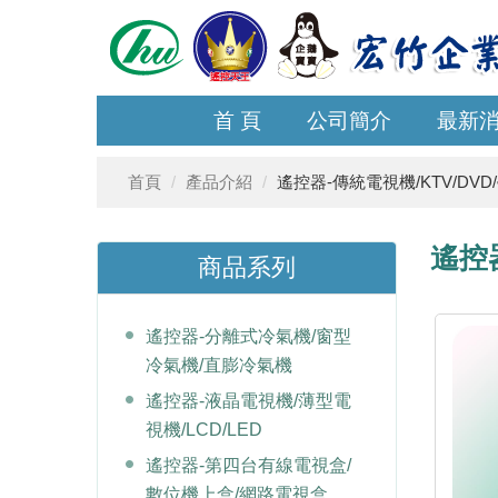
首 頁
公司簡介
最新
首頁
產品介紹
遙控器-傳統電視機/KTV/DVD
遙控
商品系列
遙控器-分離式冷氣機/窗型
冷氣機/直膨冷氣機
遙控器-液晶電視機/薄型電
視機/LCD/LED
遙控器-第四台有線電視盒/
數位機上盒/網路電視盒