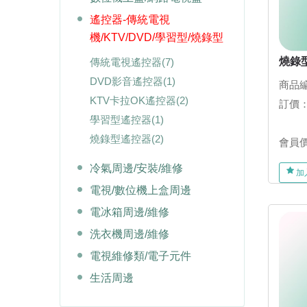
遙控器-傳統電視
機/KTV/DVD/學習型/燒錄型
燒錄
傳統電視遙控器
(7)
DVD影音遙控器
(1)
商品編
KTV卡拉OK遙控器
(2)
訂價
學習型遙控器
(1)
燒錄型遙控器
(2)
會員
冷氣周邊/安裝/維修
加
電視/數位機上盒周邊
電冰箱周邊/維修
洗衣機周邊/維修
電視維修類/電子元件
生活周邊