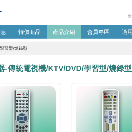
會
消息
特價商品
產品介紹
會員專區
適
/學習型/燒錄型
器-傳統電視機/KTV/DVD/學習型/燒錄