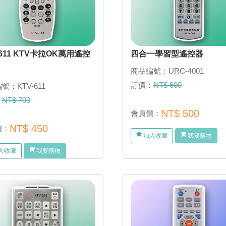
-611 KTV卡拉OK萬用遙控
四合一學習型遙控器
商品編號：URC-4001
訂價：
NT$ 600
號：KTV-611
：
NT$ 700
NT$ 500
會員價：
NT$ 450
價：
加入收藏
我要購物
入收藏
我要購物