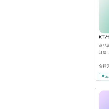
KT
商品編
訂價
會員
加