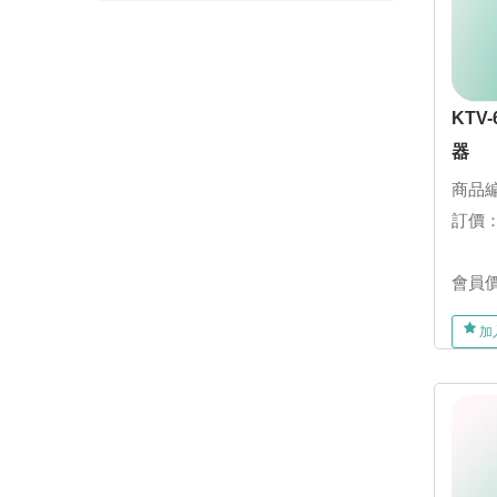
KTV
器
商品編
訂價
會員
加