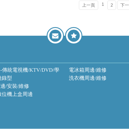
1
上一頁
2
下一
-傳統電視機/KTV/DVD/學
電冰箱周邊/維修
燒錄型
洗衣機周邊/維修
邊/安裝/維修
數位機上盒周邊